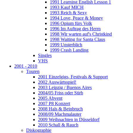
1991 Learning English Lesson 1
1993 Kauf MICH
1993 Reich & Sexy
1994 Love, Peace & Money
1996 Opium fürs Volk
1996 Im Auftrag des Herrn
1998 Wir warten auf's Christkind
1998 Waiting for Santa Claus
1999 Unsterblich
1999 Crash Landing
Singles
VHS
2001 - 2010
Touren
2001 Einzelgigs, Festivals & Support
2002 Auswärtsspiel!
2003 Leipzig / Buenos Aires
2004/05 Friss oder Stirb
2005 Abvent
2007 P8 Konzert
2008 Hals & Beinbruch
2008/09 Machmalauter
2009 Weihnachten in Düsseldorf
2010 Schall & Rauch
Diskographie