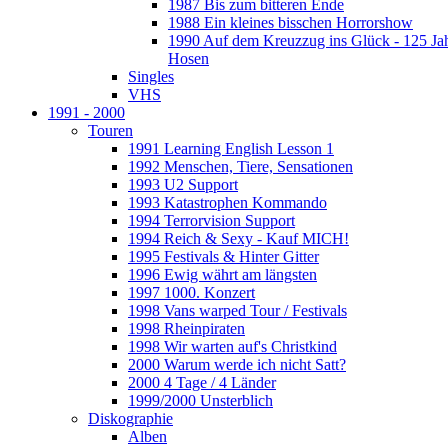
1987 Bis zum bitteren Ende
1988 Ein kleines bisschen Horrorshow
1990 Auf dem Kreuzzug ins Glück - 125 Ja
Hosen
Singles
VHS
1991 - 2000
Touren
1991 Learning English Lesson 1
1992 Menschen, Tiere, Sensationen
1993 U2 Support
1993 Katastrophen Kommando
1994 Terrorvision Support
1994 Reich & Sexy - Kauf MICH!
1995 Festivals & Hinter Gitter
1996 Ewig währt am längsten
1997 1000. Konzert
1998 Vans warped Tour / Festivals
1998 Rheinpiraten
1998 Wir warten auf's Christkind
2000 Warum werde ich nicht Satt?
2000 4 Tage / 4 Länder
1999/2000 Unsterblich
Diskographie
Alben