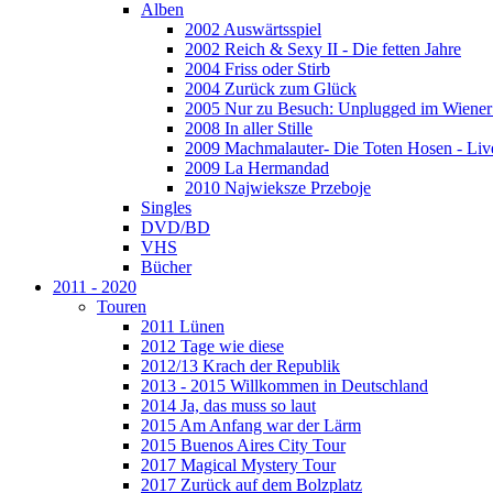
Alben
2002 Auswärtsspiel
2002 Reich & Sexy II - Die fetten Jahre
2004 Friss oder Stirb
2004 Zurück zum Glück
2005 Nur zu Besuch: Unplugged im Wiener 
2008 In aller Stille
2009 Machmalauter- Die Toten Hosen - Liv
2009 La Hermandad
2010 Najwieksze Przeboje
Singles
DVD/BD
VHS
Bücher
2011 - 2020
Touren
2011 Lünen
2012 Tage wie diese
2012/13 Krach der Republik
2013 - 2015 Willkommen in Deutschland
2014 Ja, das muss so laut
2015 Am Anfang war der Lärm
2015 Buenos Aires City Tour
2017 Magical Mystery Tour
2017 Zurück auf dem Bolzplatz