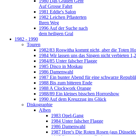
1980 Das Grauen Geht
Auf Grosse Fahrt
1981 Eddie's Salon
1982 Leichen Pflasterten
Ihren Weg
1996 Auf der Suche nach
dem heiligen Gral
1982 - 1990
Touren
1982/83 Roswitha kommt nicht, aber die Toten H
1984 Wir lassen uns das Singen nicht verbieten 1,2
1984/85 Unter falscher Flagge
1985 Disco in Moskau
1986 Damenwahl
1987 Ein bunter Abend für eine schwarze Republi
1988 Bis zum bitteren Ende
1988 A Clockwork Orange
1988/89 Ein kleines bisschen Horrorshow
1990 Auf dem Kreuzzug ins Glück
Diskographie
Alben
1983 Opel-Gang
1984 Unter falscher Flagge
1986 Damenwahl
1987 Here's Die Roten Rosen (aus Düsseldo