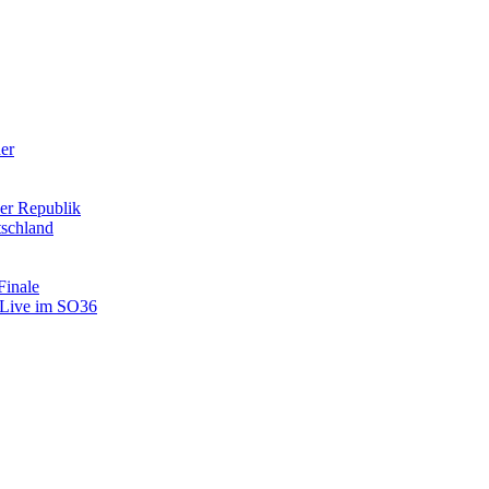
der
er Republik
tschland
Finale
: Live im SO36