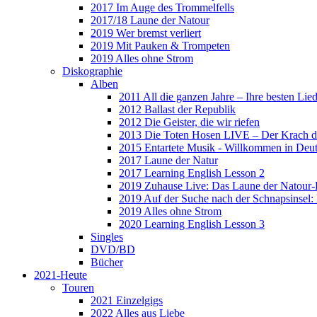
2017 Im Auge des Trommelfells
2017/18 Laune der Natour
2019 Wer bremst verliert
2019 Mit Pauken & Trompeten
2019 Alles ohne Strom
Diskographie
Alben
2011 All die ganzen Jahre – Ihre besten Lie
2012 Ballast der Republik
2012 Die Geister, die wir riefen
2013 Die Toten Hosen LIVE – Der Krach d
2015 Entartete Musik - Willkommen in Deu
2017 Laune der Natur
2017 Learning English Lesson 2
2019 Zuhause Live: Das Laune der Natour-
2019 Auf der Suche nach der Schnapsinsel
2019 Alles ohne Strom
2020 Learning English Lesson 3
Singles
DVD/BD
Bücher
2021-Heute
Touren
2021 Einzelgigs
2022 Alles aus Liebe