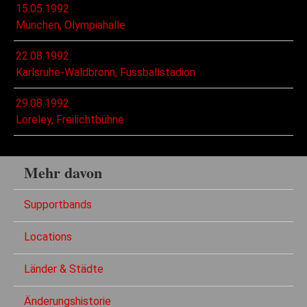
15.05.1992
München, Olympiahalle
22.08.1992
Karlsruhe-Waldbronn, Fussballstadion
29.08.1992
Loreley, Freilichtbühne
Mehr davon
Supportbands
Locations
Länder & Städte
Änderungshistorie