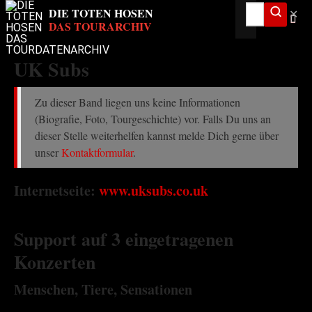
✕
UK Subs
Zu dieser Band liegen uns keine Informationen
(Biografie, Foto, Tourgeschichte) vor. Falls Du uns an
dieser Stelle weiterhelfen kannst melde Dich gerne über
unser
Kontaktformular
.
Internetseite:
www.uksubs.co.uk
Support auf 3 eingetragenen
Konzerten
Menschen, Tiere, Sensationen