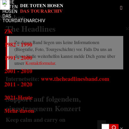
Sidebar
The Headlines
×
ZK
Zu dieser Band liegen uns keine Informationen
1982 - 1990
(Biografie, Foto, Tourgeschichte) vor. Falls Du uns an
dieser Stelle weiterhelfen kannst melde Dich gerne über
1991 - 2000
unser
Kontaktformular
.
2001 - 2010
Internetseite:
www.theheadlinesband.com
2011 - 2020
2021-Heute
Support auf folgendem,
eingetragenem Konzert
Mehr davon
Keep calm and carry on
✕