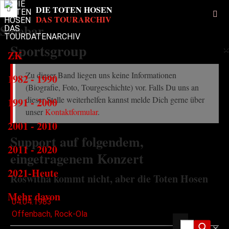
Sidebar
Sportsgroup
×
ZK
Zu dieser Band liegen uns keine Informationen
1982 - 1990
(Biografie, Foto, Tourgeschichte) vor. Falls Du uns an
dieser Stelle weiterhelfen kannst melde Dich gerne über
1991 - 2000
unser
Kontaktformular
.
2001 - 2010
Support auf folgendem,
2011 - 2020
eingetragenem Konzert
2021-Heute
Roswitha kommt nicht, aber die Toten Hosen
Mehr davon
04.04.1983
Offenbach, Rock-Ola
✕