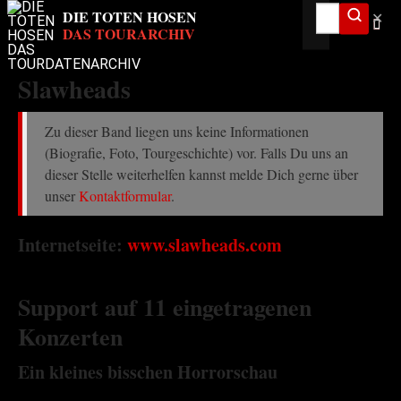
✕
Slawheads
Zu dieser Band liegen uns keine Informationen
(Biografie, Foto, Tourgeschichte) vor. Falls Du uns an
dieser Stelle weiterhelfen kannst melde Dich gerne über
unser
Kontaktformular
.
Internetseite:
www.slawheads.com
Support auf 11 eingetragenen
Konzerten
Ein kleines bisschen Horrorschau