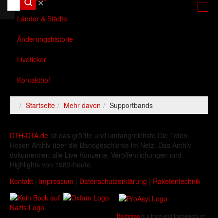
✕
Länder & Städte
Änderungshistorie
Liveticker
Kontakthof
Startseite
Mehr davon
Supportbands
DTH-DTA.de
ist das größte und umfangreichste Die Toten
Hosen Archiv über die Bandgeschichte im Netz. Das Archiv
dokumentiert alle Live Konzerte, Veröffentlichungen und
Highlights von 1982-heute.
Kontakt
|
Impressum
|
Datenschutzerklärung
|
Raketentechnik
Bootstrap
is a front-end framework of