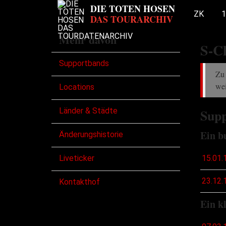
ZK
1
Mehr davon
S-C
Supportbands
Zu 
wei
Locations
Länder & Städte
Supp
Ein b
Änderungshistorie
Liveticker
15.01.
23.12.
Kontakthof
Ein k