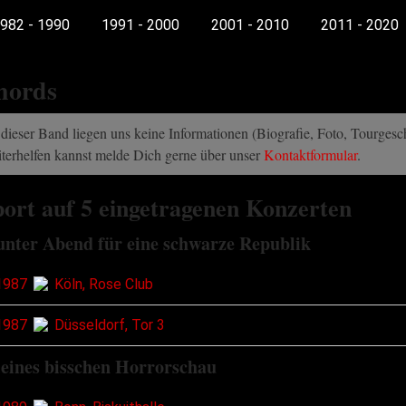
982 - 1990
1991 - 2000
2001 - 2010
2011 - 2020
hords
dieser Band liegen uns keine Informationen (Biografie, Foto, Tourgeschi
terhelfen kannst melde Dich gerne über unser
Kontaktformular
.
ort auf 5 eingetragenen Konzerten
unter Abend für eine schwarze Republik
1987
Köln, Rose Club
1987
Düsseldorf, Tor 3
leines bisschen Horrorschau