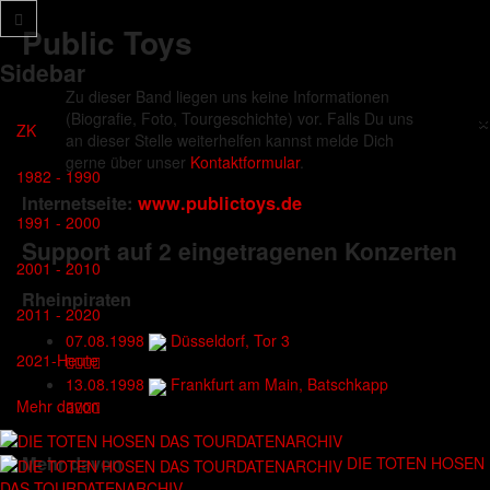
Public Toys
Sidebar
Zu dieser Band liegen uns keine Informationen
×
(Biografie, Foto, Tourgeschichte) vor. Falls Du uns
ZK
an dieser Stelle weiterhelfen kannst melde Dich
gerne über unser
Kontaktformular
.
1982 - 1990
Internetseite:
www.publictoys.de
1991 - 2000
Support auf 2 eingetragenen Konzerten
2001 - 2010
Rheinpiraten
2011 - 2020
07.08.1998
Düsseldorf, Tor 3
2021-Heute
13.08.1998
Frankfurt am Main, Batschkapp
Mehr davon
Mehr davon
DIE TOTEN HOSEN
DAS TOURDATENARCHIV