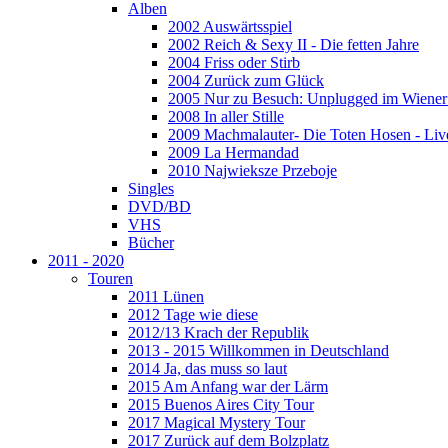
Alben
2002 Auswärtsspiel
2002 Reich & Sexy II - Die fetten Jahre
2004 Friss oder Stirb
2004 Zurück zum Glück
2005 Nur zu Besuch: Unplugged im Wiener 
2008 In aller Stille
2009 Machmalauter- Die Toten Hosen - Liv
2009 La Hermandad
2010 Najwieksze Przeboje
Singles
DVD/BD
VHS
Bücher
2011 - 2020
Touren
2011 Lünen
2012 Tage wie diese
2012/13 Krach der Republik
2013 - 2015 Willkommen in Deutschland
2014 Ja, das muss so laut
2015 Am Anfang war der Lärm
2015 Buenos Aires City Tour
2017 Magical Mystery Tour
2017 Zurück auf dem Bolzplatz