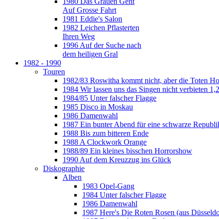
1980 Das Grauen Geht
Auf Grosse Fahrt
1981 Eddie's Salon
1982 Leichen Pflasterten
Ihren Weg
1996 Auf der Suche nach
dem heiligen Gral
1982 - 1990
Touren
1982/83 Roswitha kommt nicht, aber die Toten H
1984 Wir lassen uns das Singen nicht verbieten 1,2
1984/85 Unter falscher Flagge
1985 Disco in Moskau
1986 Damenwahl
1987 Ein bunter Abend für eine schwarze Republi
1988 Bis zum bitteren Ende
1988 A Clockwork Orange
1988/89 Ein kleines bisschen Horrorshow
1990 Auf dem Kreuzzug ins Glück
Diskographie
Alben
1983 Opel-Gang
1984 Unter falscher Flagge
1986 Damenwahl
1987 Here's Die Roten Rosen (aus Düsseldo