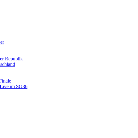
der
er Republik
tschland
Finale
: Live im SO36