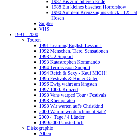
1987 Bis zum bitteren Ende
1988 Ein kleines bisschen Horrorshow
1990 Auf dem Kreuzzug ins Glück - 125 Ja
Hosen
Singles
VHS
1991 - 2000
Touren
1991 Learning English Lesson 1
1992 Menschen, Tiere, Sensationen
1993 U2 Support
1993 Katastrophen Kommando
1994 Terrorvision Support
1994 Reich & Sexy - Kauf MICH!
1995 Festivals & Hinter Gitter
1996 Ewig währt am längsten
1997 1000. Konzert
1998 Vans warped Tour / Festivals
1998 Rheinpiraten
1998 Wir warten auf's Christkind
2000 Warum werde ich nicht Satt?
2000 4 Tage / 4 Länder
1999/2000 Unsterblich
Diskographie
Alben