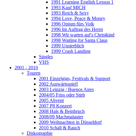
1991 Learning English Lesson 1
1993 Kauf MICH
1993 Reich & Sexy
1994 Love, Peace & Money
1996 Opium fürs Volk
1996 Im Auftrag des Herrn
1998 Wir warten auf's Christkind
1998 Waiting for Santa Claus
1999 Unsterblich
1999 Crash Landing
Singles
VHS
2001 - 2010
Touren
2001 Einzelgigs, Festivals & Support
2002 Auswärtsspiel!
2003 Leipzig / Buenos Aires
2004/05 Friss oder Stirb
2005 Abvent
2007 P8 Konzert
2008 Hals & Beinbruch
2008/09 Machmalauter
2009 Weihnachten in Düsseldorf
2010 Schall & Rauch
Diskographie