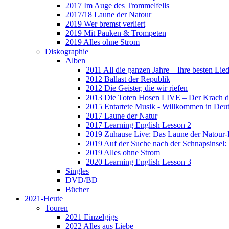
2017 Im Auge des Trommelfells
2017/18 Laune der Natour
2019 Wer bremst verliert
2019 Mit Pauken & Trompeten
2019 Alles ohne Strom
Diskographie
Alben
2011 All die ganzen Jahre – Ihre besten Lie
2012 Ballast der Republik
2012 Die Geister, die wir riefen
2013 Die Toten Hosen LIVE – Der Krach d
2015 Entartete Musik - Willkommen in Deu
2017 Laune der Natur
2017 Learning English Lesson 2
2019 Zuhause Live: Das Laune der Natour-
2019 Auf der Suche nach der Schnapsinsel
2019 Alles ohne Strom
2020 Learning English Lesson 3
Singles
DVD/BD
Bücher
2021-Heute
Touren
2021 Einzelgigs
2022 Alles aus Liebe