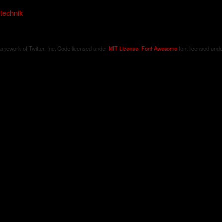
technik
ramework of Twitter, Inc. Code licensed under
MIT License.
Font Awesome
font licensed und