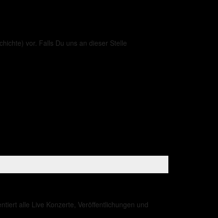
hichte) vor. Falls Du uns an dieser Stelle
iert alle Live Konzerte, Veröffentlichungen und