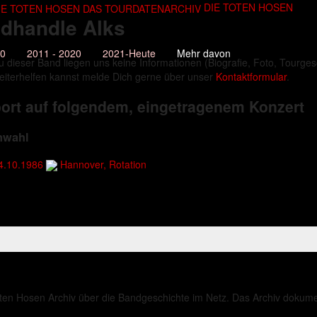
DIE TOTEN HOSEN
dhandle Alks
10
2011 - 2020
2021-Heute
Mehr davon
u dieser Band liegen uns keine Informationen (Biografie, Foto, Tourgesc
eiterhelfen kannst melde Dich gerne über unser
Kontaktformular
.
ort auf folgendem, eingetragenem Konzert
nwahl
4.10.1986
Hannover, Rotation
ten Hosen Archiv über die Bandgeschichte im Netz. Das Archiv dokument