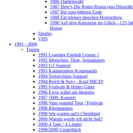
1986 Damenwahl
1987 Here's Die Roten Rosen (aus Düsseldo
1987 Bis zum bitteren Ende
1988 Ein kleines bisschen Horrorshow
1990 Auf dem Kreuzzug ins Glück - 125 Ja
Hosen
Singles
VHS
1991 - 2000
Touren
1991 Learning English Lesson 1
1992 Menschen, Tiere, Sensationen
1993 U2 Support
1993 Katastrophen Kommando
1994 Terrorvision Support
1994 Reich & Sexy - Kauf MICH!
1995 Festivals & Hinter Gitter
1996 Ewig währt am längsten
1997 1000. Konzert
1998 Vans warped Tour / Festivals
1998 Rheinpiraten
1998 Wir warten auf's Christkind
2000 Warum werde ich nicht Satt?
2000 4 Tage / 4 Länder
1999/2000 Unsterblich