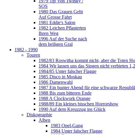
1979 Tip Von Twinky /
SOS
1980 Das Grauen Geht
Auf Grosse Fahrt
1981 Eddie's Salon
1982 Leichen Pflasterten
Ihren Weg
1996 Auf der Suche nach
dem heiligen Gral
1982 - 1990
Touren
1982/83 Roswitha kommt nicht, aber die Toten H
1984 Wir lassen uns das Singen nicht verbieten 1,2
1984/85 Unter falscher Flagge
1985 Disco in Moskau
1986 Damenwahl
1987 Ein bunter Abend für eine schwarze Republi
1988 Bis zum bitteren Ende
1988 A Clockwork Orange
1988/89 Ein kleines bisschen Horrorshow
1990 Auf dem Kreuzzug ins Glück
Diskographie
Alben
1983 Opel-Gang
1984 Unter falscher Flagge