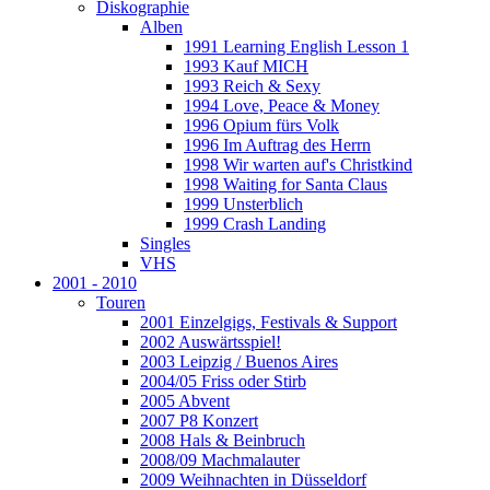
Diskographie
Alben
1991 Learning English Lesson 1
1993 Kauf MICH
1993 Reich & Sexy
1994 Love, Peace & Money
1996 Opium fürs Volk
1996 Im Auftrag des Herrn
1998 Wir warten auf's Christkind
1998 Waiting for Santa Claus
1999 Unsterblich
1999 Crash Landing
Singles
VHS
2001 - 2010
Touren
2001 Einzelgigs, Festivals & Support
2002 Auswärtsspiel!
2003 Leipzig / Buenos Aires
2004/05 Friss oder Stirb
2005 Abvent
2007 P8 Konzert
2008 Hals & Beinbruch
2008/09 Machmalauter
2009 Weihnachten in Düsseldorf