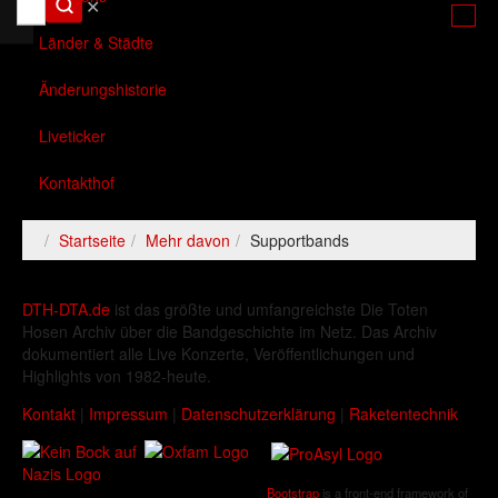
✕
Länder & Städte
Änderungshistorie
Liveticker
Kontakthof
Startseite
Mehr davon
Supportbands
DTH-DTA.de
ist das größte und umfangreichste Die Toten
Hosen Archiv über die Bandgeschichte im Netz. Das Archiv
dokumentiert alle Live Konzerte, Veröffentlichungen und
Highlights von 1982-heute.
Kontakt
|
Impressum
|
Datenschutzerklärung
|
Raketentechnik
Bootstrap
is a front-end framework of