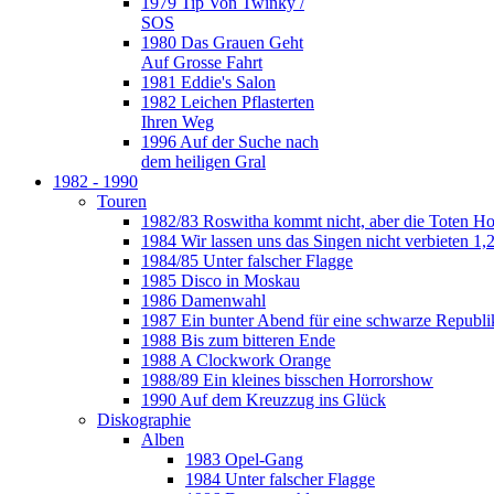
1979 Tip Von Twinky /
SOS
1980 Das Grauen Geht
Auf Grosse Fahrt
1981 Eddie's Salon
1982 Leichen Pflasterten
Ihren Weg
1996 Auf der Suche nach
dem heiligen Gral
1982 - 1990
Touren
1982/83 Roswitha kommt nicht, aber die Toten H
1984 Wir lassen uns das Singen nicht verbieten 1,2
1984/85 Unter falscher Flagge
1985 Disco in Moskau
1986 Damenwahl
1987 Ein bunter Abend für eine schwarze Republi
1988 Bis zum bitteren Ende
1988 A Clockwork Orange
1988/89 Ein kleines bisschen Horrorshow
1990 Auf dem Kreuzzug ins Glück
Diskographie
Alben
1983 Opel-Gang
1984 Unter falscher Flagge