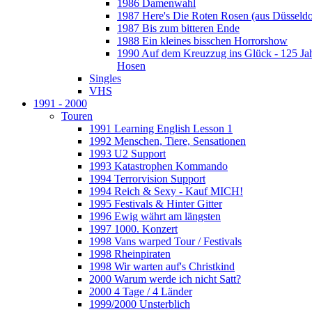
1986 Damenwahl
1987 Here's Die Roten Rosen (aus Düsseldo
1987 Bis zum bitteren Ende
1988 Ein kleines bisschen Horrorshow
1990 Auf dem Kreuzzug ins Glück - 125 Ja
Hosen
Singles
VHS
1991 - 2000
Touren
1991 Learning English Lesson 1
1992 Menschen, Tiere, Sensationen
1993 U2 Support
1993 Katastrophen Kommando
1994 Terrorvision Support
1994 Reich & Sexy - Kauf MICH!
1995 Festivals & Hinter Gitter
1996 Ewig währt am längsten
1997 1000. Konzert
1998 Vans warped Tour / Festivals
1998 Rheinpiraten
1998 Wir warten auf's Christkind
2000 Warum werde ich nicht Satt?
2000 4 Tage / 4 Länder
1999/2000 Unsterblich