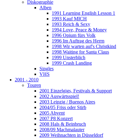
Diskographie
Alben
1991 Learning English Lesson 1
1993 Kauf MICH
1993 Reich & Sexy
1994 Love, Peace & Money
1996 Opium fürs Volk
1996 Im Auftrag des Herrn
1998 Wir warten auf's Christkind
1998 Waiting for Santa Claus
1999 Unsterblich
1999 Crash Landing
Singles
VHS
2001 - 2010
Touren
2001 Einzelgigs, Festivals & Support
2002 Auswärtsspiel!
2003 Leipzig / Buenos Aires
2004/05 Friss oder Stirb
2005 Abvent
2007 P8 Konzert
2008 Hals & Beinbruch
2008/09 Machmalauter
2009 Weihnachten in Düsseldorf