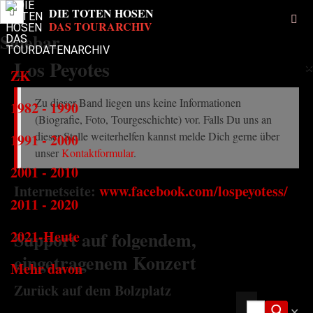
Sidebar
Los Peyotes
×
ZK
Zu dieser Band liegen uns keine Informationen
1982 - 1990
(Biografie, Foto, Tourgeschichte) vor. Falls Du uns an
dieser Stelle weiterhelfen kannst melde Dich gerne über
1991 - 2000
unser
Kontaktformular
.
2001 - 2010
Internetseite:
www.facebook.com/lospeyotess/
2011 - 2020
2021-Heute
Support auf folgendem,
eingetragenem Konzert
Mehr davon
Zurück auf dem Bolzplatz
✕