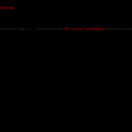
technik
ramework of Twitter, Inc. Code licensed under
MIT License.
Font Awesome
font licensed und