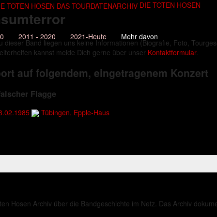
DIE TOTEN HOSEN
sumterror
10
2011 - 2020
2021-Heute
Mehr davon
u dieser Band liegen uns keine Informationen (Biografie, Foto, Tourgesc
eiterhelfen kannst melde Dich gerne über unser
Kontaktformular
.
ort auf folgendem, eingetragenem Konzert
falscher Flagge
3.02.1985
Tübingen, Epple-Haus
ten Hosen Archiv über die Bandgeschichte im Netz. Das Archiv dokument