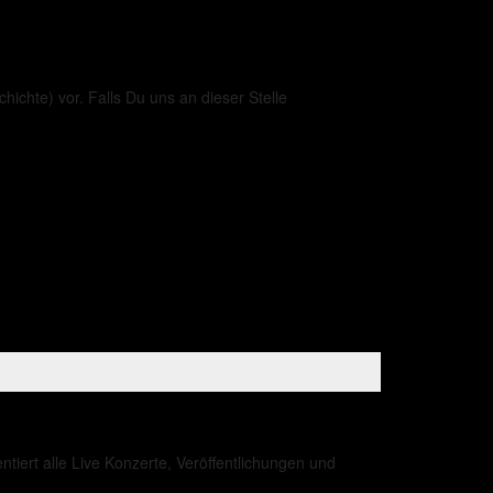
hichte) vor. Falls Du uns an dieser Stelle
iert alle Live Konzerte, Veröffentlichungen und