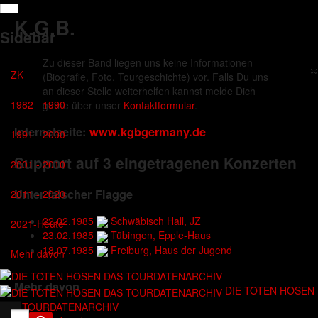
K.G.B.
Sidebar
Zu dieser Band liegen uns keine Informationen
×
ZK
(Biografie, Foto, Tourgeschichte) vor. Falls Du uns
an dieser Stelle weiterhelfen kannst melde Dich
1982 - 1990
gerne über unser
Kontaktformular
.
Internetseite:
www.kgbgermany.de
1991 - 2000
Support auf 3 eingetragenen Konzerten
2001 - 2010
Unter falscher Flagge
2011 - 2020
22.02.1985
Schwäbisch Hall, JZ
2021-Heute
23.02.1985
Tübingen, Epple-Haus
18.07.1985
Freiburg, Haus der Jugend
Mehr davon
Mehr davon
DIE TOTEN HOSEN
DAS TOURDATENARCHIV