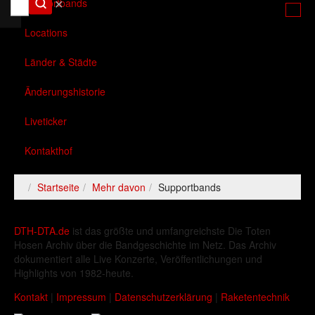
✕
Supportbands
Locations
Länder & Städte
Änderungshistorie
Liveticker
Kontakthof
Startseite
Mehr davon
Supportbands
DTH-DTA.de
ist das größte und umfangreichste Die Toten
Hosen Archiv über die Bandgeschichte im Netz. Das Archiv
dokumentiert alle Live Konzerte, Veröffentlichungen und
Highlights von 1982-heute.
Kontakt
|
Impressum
|
Datenschutzerklärung
|
Raketentechnik