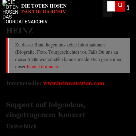
✕
HEINZ
Zu dieser Band liegen uns keine Informationen
(Biografie, Foto, Tourgeschichte) vor. Falls Du uns an
dieser Stelle weiterhelfen kannst melde Dich gerne über
unser
Kontaktformular
.
Internetseite:
www.heinzauswien.com
Support auf folgendem,
eingetragenem Konzert
Unsterblich