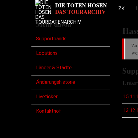
ZK
1
Mehr davon
Has
Supportbands
Zu 
wei
Locations
Länder & Städte
Supp
Unter
Änderungshistorie
Liveticker
15.11.
13.12.
Kontakthof