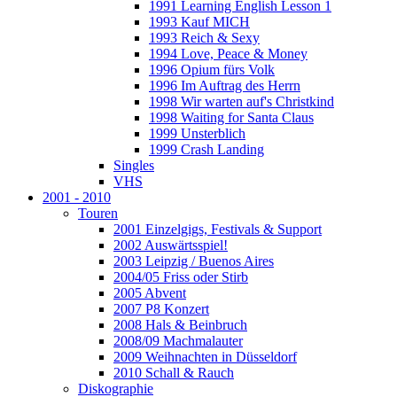
1991 Learning English Lesson 1
1993 Kauf MICH
1993 Reich & Sexy
1994 Love, Peace & Money
1996 Opium fürs Volk
1996 Im Auftrag des Herrn
1998 Wir warten auf's Christkind
1998 Waiting for Santa Claus
1999 Unsterblich
1999 Crash Landing
Singles
VHS
2001 - 2010
Touren
2001 Einzelgigs, Festivals & Support
2002 Auswärtsspiel!
2003 Leipzig / Buenos Aires
2004/05 Friss oder Stirb
2005 Abvent
2007 P8 Konzert
2008 Hals & Beinbruch
2008/09 Machmalauter
2009 Weihnachten in Düsseldorf
2010 Schall & Rauch
Diskographie