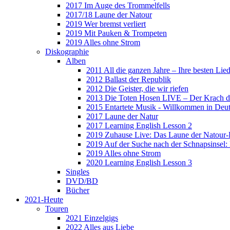
2017 Im Auge des Trommelfells
2017/18 Laune der Natour
2019 Wer bremst verliert
2019 Mit Pauken & Trompeten
2019 Alles ohne Strom
Diskographie
Alben
2011 All die ganzen Jahre – Ihre besten Lie
2012 Ballast der Republik
2012 Die Geister, die wir riefen
2013 Die Toten Hosen LIVE – Der Krach d
2015 Entartete Musik - Willkommen in Deu
2017 Laune der Natur
2017 Learning English Lesson 2
2019 Zuhause Live: Das Laune der Natour-
2019 Auf der Suche nach der Schnapsinsel
2019 Alles ohne Strom
2020 Learning English Lesson 3
Singles
DVD/BD
Bücher
2021-Heute
Touren
2021 Einzelgigs
2022 Alles aus Liebe