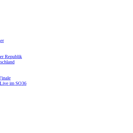
der
er Republik
tschland
Finale
: Live im SO36