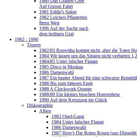
1980 Das Grauen Geht
Auf Grosse Fahrt
1981 Eddie's Salon
1982 Leichen Pflasterten
Ihren Weg
1996 Auf der Suche nach
dem heiligen Gral
1982 - 1990
Touren
1982/83 Roswitha kommt nicht, aber die Toten H
1984 Wir lassen uns das Singen nicht verbieten 1,2
1984/85 Unter falscher Flagge
1985 Disco in Moskau
1986 Damenwahl
1987 Ein bunter Abend für eine schwarze Republi
1988 Bis zum bitteren Ende
1988 A Clockwork Orange
1988/89 Ein kleines bisschen Horrorshow
1990 Auf dem Kreuzzug ins Glück
Diskographie
Alben
1983 Opel-Gang
1984 Unter falscher Flagge
1986 Damenwahl
1987 Here's Die Roten Rosen (aus Düsseldo