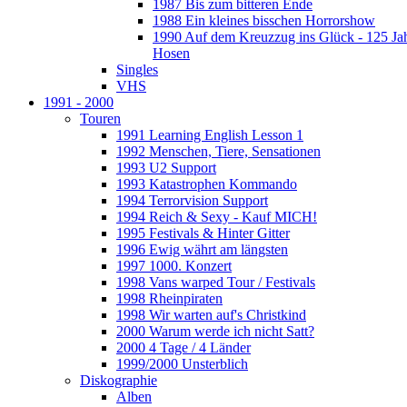
1987 Bis zum bitteren Ende
1988 Ein kleines bisschen Horrorshow
1990 Auf dem Kreuzzug ins Glück - 125 Ja
Hosen
Singles
VHS
1991 - 2000
Touren
1991 Learning English Lesson 1
1992 Menschen, Tiere, Sensationen
1993 U2 Support
1993 Katastrophen Kommando
1994 Terrorvision Support
1994 Reich & Sexy - Kauf MICH!
1995 Festivals & Hinter Gitter
1996 Ewig währt am längsten
1997 1000. Konzert
1998 Vans warped Tour / Festivals
1998 Rheinpiraten
1998 Wir warten auf's Christkind
2000 Warum werde ich nicht Satt?
2000 4 Tage / 4 Länder
1999/2000 Unsterblich
Diskographie
Alben