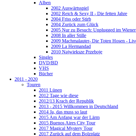
Alben
2002 Auswärtsspiel
2002 Reich & Sexy II - Die fetten Jahre
2004 Friss oder Stirb
2004 Zurück zum Glück
2005 Nur zu Besuch: Unplugged im Wiener 
2008 In aller Stille
2009 Machmalauter- Die Toten Hosen - Liv
2009 La Hermandad
2010 Najwieksze Przeboje
Singles
DVD/BD
VHS
Bücher
2011 - 2020
Touren
2011 Lünen
2012 Tage wie diese
2012/13 Krach der Republik
2013 - 2015 Willkommen in Deutschland
2014 Ja, das muss so laut
2015 Am Anfang war der Lärm
2015 Buenos Aires City Tour
2017 Magical Mystery Tour
2017 Zurück auf dem Bolzplatz