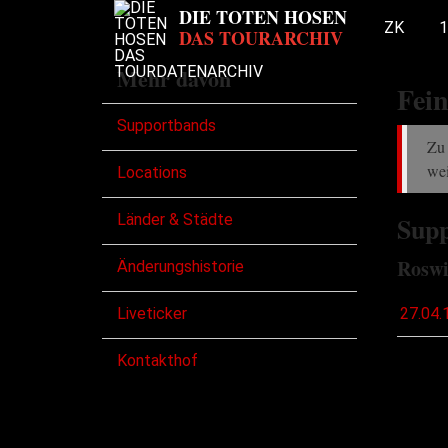
ZK
1
Mehr davon
Fein
Supportbands
Zu 
wei
Locations
Länder & Städte
Supp
Roswi
Änderungshistorie
Liveticker
27.04.
Kontakthof