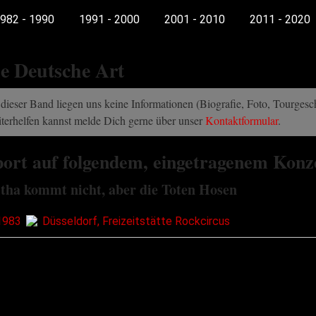
982 - 1990
1991 - 2000
2001 - 2010
2011 - 2020
e Deutsche Art
dieser Band liegen uns keine Informationen (Biografie, Foto, Tourgeschi
terhelfen kannst melde Dich gerne über unser
Kontaktformular
.
ort auf folgendem, eingetragenem Konz
tha kommt nicht, aber die Toten Hosen
1983
Düsseldorf, Freizeitstätte Rockcircus