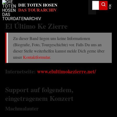
✕
El Último Ke Zierre
Zu dieser Band liegen uns keine Informationen
(Biografie, Foto, Tourgeschichte) vor. Falls Du uns an
dieser Stelle weiterhelfen kannst melde Dich gerne über
unser
Kontaktformular
.
Internetseite:
www.elultimokezierre.net/
Support auf folgendem,
eingetragenem Konzert
Machmalauter