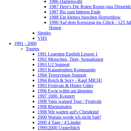
1986 Damenwahl
1987 Here's Die Roten Rosen (aus Düsseldo
1987 Bis zum bitteren Ende
1988 Ein kleines bisschen Horrorshow
1990 Auf dem Kreuzzug ins Glück - 125 Ja
Hosen
Singles
VHS
1991 - 2000
Touren
1991 Learning English Lesson 1
1992 Menschen, Tiere, Sensationen
1993 U2 Support
1993 Katastrophen Kommando
1994 Terrorvision Support
1994 Reich & Sexy - Kauf MICH!
1995 Festivals & Hinter Gitter
1996 Ewig währt am längsten
1997 1000. Konzert
1998 Vans warped Tour / Festivals
1998 Rheinpiraten
1998 Wir warten auf's Christkind
2000 Warum werde ich nicht Satt?
2000 4 Tage / 4 Länder
1999/2000 Unsterblich