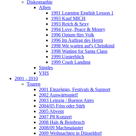
Diskographie
Alben
1991 Learning English Lesson 1
1993 Kauf MICH
1993 Reich & Sexy
1994 Love, Peace & Money
1996 Opium fürs Volk
1996 Im Auftrag des Herrn
1998 Wir warten auf's Christkind
1998 Waiting for Santa Claus
1999 Unsterblich
1999 Crash Landing
Singles
VHS
2001 - 2010
Touren
2001 Einzelgigs, Festivals & Support
2002 Auswärtsspiel!
2003 Leipzig / Buenos Aires
2004/05 Friss oder Stirb
2005 Abvent
2007 P8 Konzert
2008 Hals & Beinbruch
2008/09 Machmalauter
2009 Weihnachten in Düsseldorf