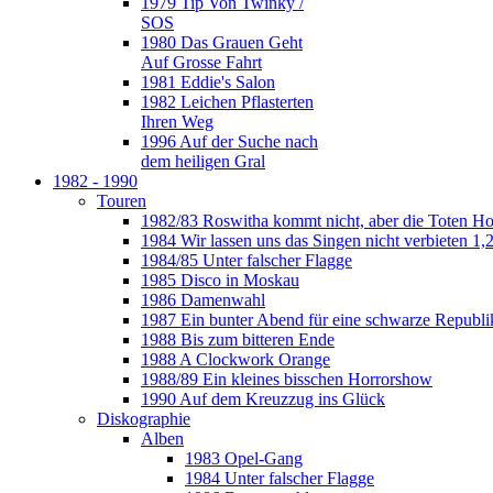
1979 Tip Von Twinky /
SOS
1980 Das Grauen Geht
Auf Grosse Fahrt
1981 Eddie's Salon
1982 Leichen Pflasterten
Ihren Weg
1996 Auf der Suche nach
dem heiligen Gral
1982 - 1990
Touren
1982/83 Roswitha kommt nicht, aber die Toten H
1984 Wir lassen uns das Singen nicht verbieten 1,2
1984/85 Unter falscher Flagge
1985 Disco in Moskau
1986 Damenwahl
1987 Ein bunter Abend für eine schwarze Republi
1988 Bis zum bitteren Ende
1988 A Clockwork Orange
1988/89 Ein kleines bisschen Horrorshow
1990 Auf dem Kreuzzug ins Glück
Diskographie
Alben
1983 Opel-Gang
1984 Unter falscher Flagge