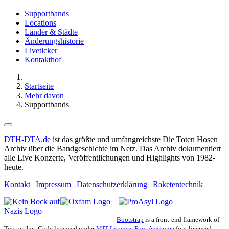
Supportbands
Locations
Länder & Städte
Änderungshistorie
Liveticker
Kontakthof
Startseite
Mehr davon
Supportbands
DTH-DTA.de
ist das größte und umfangreichste Die Toten Hosen
Archiv über die Bandgeschichte im Netz. Das Archiv dokumentiert
alle Live Konzerte, Veröffentlichungen und Highlights von 1982-
heute.
Kontakt
|
Impressum
|
Datenschutzerklärung
|
Raketentechnik
Bootstrap
is a front-end framework of
Twitter, Inc. Code licensed under
MIT License.
Font Awesome
font licensed