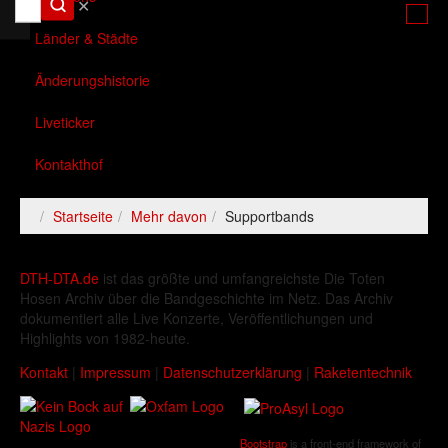
✕
Länder & Städte
Änderungshistorie
Liveticker
Kontakthof
Startseite
Mehr davon
Supportbands
DTH-DTA.de
ist das größte und umfangreichste Die Toten
Hosen Archiv über die Bandgeschichte im Netz. Das Archiv
dokumentiert alle Live Konzerte, Veröffentlichungen und
Highlights von 1982-heute.
Kontakt
|
Impressum
|
Datenschutzerklärung
|
Raketentechnik
Bootstrap
is a front-end framework of