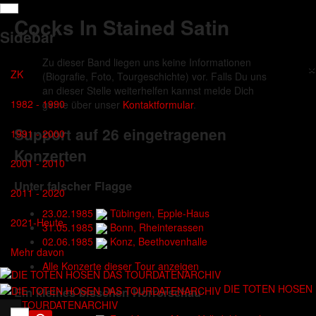
Cocks In Stained Satin
Sidebar
Zu dieser Band liegen uns keine Informationen
×
ZK
(Biografie, Foto, Tourgeschichte) vor. Falls Du uns
an dieser Stelle weiterhelfen kannst melde Dich
1982 - 1990
gerne über unser
Kontaktformular
.
Support auf 26 eingetragenen
1991 - 2000
Konzerten
2001 - 2010
Unter falscher Flagge
2011 - 2020
23.02.1985
Tübingen, Epple-Haus
2021-Heute
31.05.1985
Bonn, Rheinterassen
02.06.1985
Konz, Beethovenhalle
Mehr davon
Alle Konzerte dieser Tour anzeigen
DIE TOTEN HOSEN
Ein kleines bisschen Horrorschau
DAS TOURDATENARCHIV