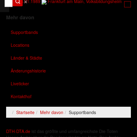
✕
16.01.1989
Frankfurt am Main, Volksbildungsheim
Mehr davon
Supportbands
Locations
Länder & Städte
Änderungshistorie
Liveticker
Kontakthof
Startseite
Mehr davon
Supportbands
DTH-DTA.de
ist das größte und umfangreichste Die Toten