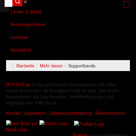
✕
Länder & Städte
Änderungshistorie
Liveticker
Kontakthof
Startseite
Mehr davon
Supportbands
DTH-DTA.de
ist das größte und umfangreichste Die Toten
Hosen Archiv über die Bandgeschichte im Netz. Das Archiv
dokumentiert alle Live Konzerte, Veröffentlichungen und
Highlights von 1982-heute.
Kontakt
|
Impressum
|
Datenschutzerklärung
|
Raketentechnik
Bootstrap
is a front-end framework of