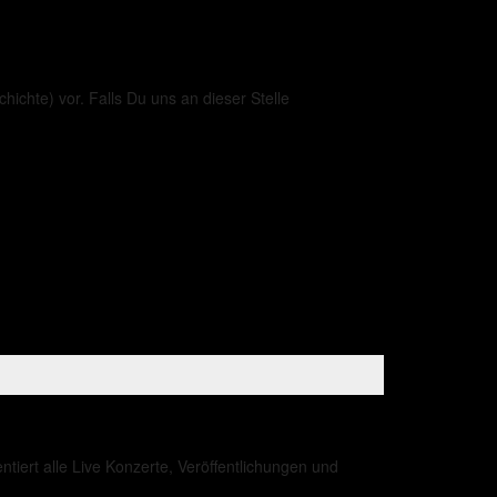
hichte) vor. Falls Du uns an dieser Stelle
iert alle Live Konzerte, Veröffentlichungen und