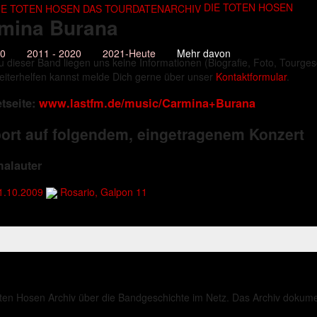
DIE TOTEN HOSEN
mina Burana
10
2011 - 2020
2021-Heute
Mehr davon
u dieser Band liegen uns keine Informationen (Biografie, Foto, Tourgesc
eiterhelfen kannst melde Dich gerne über unser
Kontaktformular
.
etseite:
www.lastfm.de/music/Carmina+Burana
ort auf folgendem, eingetragenem Konzert
alauter
1.10.2009
Rosario, Galpon 11
ten Hosen Archiv über die Bandgeschichte im Netz. Das Archiv dokument