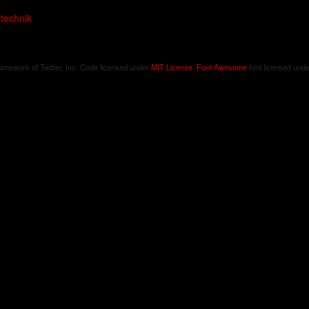
technik
ramework of Twitter, Inc. Code licensed under
MIT License.
Font Awesome
font licensed und