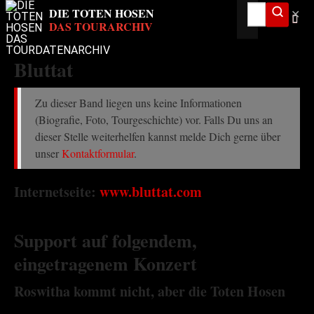
✕
Bluttat
Zu dieser Band liegen uns keine Informationen
(Biografie, Foto, Tourgeschichte) vor. Falls Du uns an
dieser Stelle weiterhelfen kannst melde Dich gerne über
unser
Kontaktformular
.
Internetseite:
www.bluttat.com
Support auf folgendem,
eingetragenem Konzert
Roswitha kommt nicht, aber die Toten Hosen