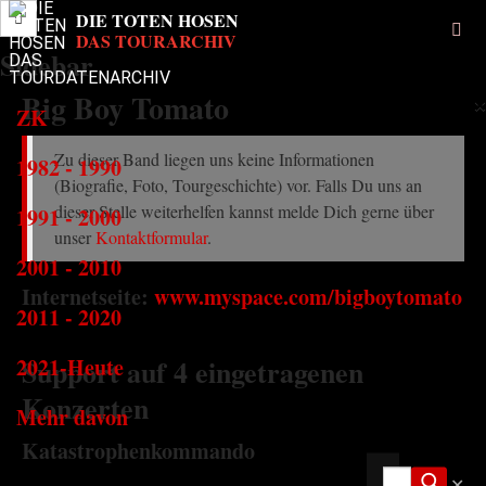
Sidebar
Big Boy Tomato
×
ZK
Zu dieser Band liegen uns keine Informationen
1982 - 1990
(Biografie, Foto, Tourgeschichte) vor. Falls Du uns an
dieser Stelle weiterhelfen kannst melde Dich gerne über
1991 - 2000
unser
Kontaktformular
.
2001 - 2010
Internetseite:
www.myspace.com/bigboytomato
2011 - 2020
2021-Heute
Support auf 4 eingetragenen
Konzerten
Mehr davon
Katastrophenkommando
✕