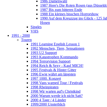
1986 Damenwahl
1987 Here's Die Roten Rosen (aus Düsseldo
1987 Bis zum bitteren Ende
1988 Ein kleines bisschen Horrorshow
1990 Auf dem Kreuzzug ins Glück - 125 Ja
Hosen
Singles
VHS
1991 - 2000
Touren
1991 Learning English Lesson 1
1992 Menschen, Tiere, Sensationen
1993 U2 Support
1993 Katastrophen Kommando
1994 Terrorvision Support
1994 Reich & Sexy - Kauf MICH!
1995 Festivals & Hinter Gitter
1996 Ewig währt am längsten
1997 1000. Konzert
1998 Vans warped Tour / Festivals
1998 Rheinpiraten
1998 Wir warten auf's Christkind
2000 Warum werde ich nicht Satt?
2000 4 Tage / 4 Länder
1999/2000 Unsterblich