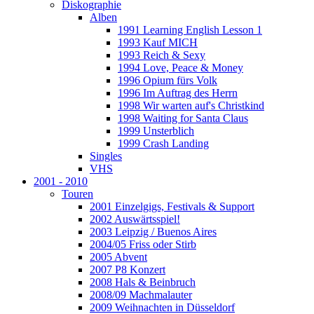
Diskographie
Alben
1991 Learning English Lesson 1
1993 Kauf MICH
1993 Reich & Sexy
1994 Love, Peace & Money
1996 Opium fürs Volk
1996 Im Auftrag des Herrn
1998 Wir warten auf's Christkind
1998 Waiting for Santa Claus
1999 Unsterblich
1999 Crash Landing
Singles
VHS
2001 - 2010
Touren
2001 Einzelgigs, Festivals & Support
2002 Auswärtsspiel!
2003 Leipzig / Buenos Aires
2004/05 Friss oder Stirb
2005 Abvent
2007 P8 Konzert
2008 Hals & Beinbruch
2008/09 Machmalauter
2009 Weihnachten in Düsseldorf