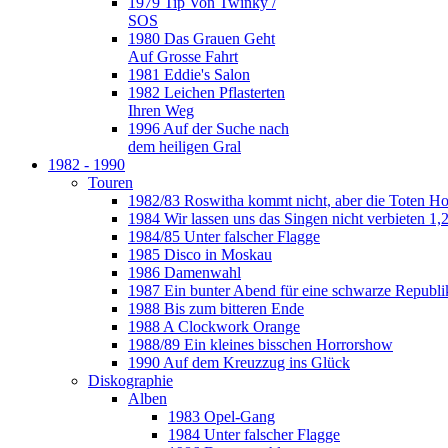
1979 Tip Von Twinky /
SOS
1980 Das Grauen Geht
Auf Grosse Fahrt
1981 Eddie's Salon
1982 Leichen Pflasterten
Ihren Weg
1996 Auf der Suche nach
dem heiligen Gral
1982 - 1990
Touren
1982/83 Roswitha kommt nicht, aber die Toten H
1984 Wir lassen uns das Singen nicht verbieten 1,2
1984/85 Unter falscher Flagge
1985 Disco in Moskau
1986 Damenwahl
1987 Ein bunter Abend für eine schwarze Republi
1988 Bis zum bitteren Ende
1988 A Clockwork Orange
1988/89 Ein kleines bisschen Horrorshow
1990 Auf dem Kreuzzug ins Glück
Diskographie
Alben
1983 Opel-Gang
1984 Unter falscher Flagge