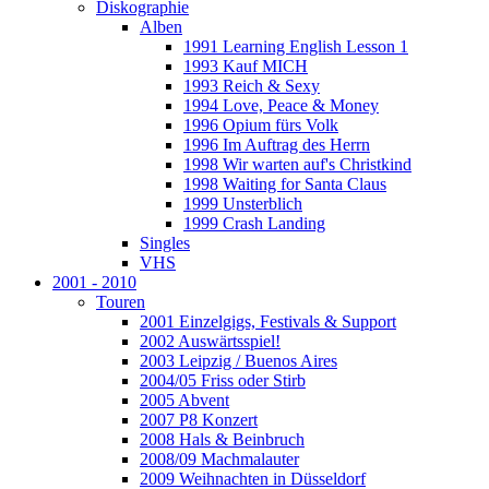
Diskographie
Alben
1991 Learning English Lesson 1
1993 Kauf MICH
1993 Reich & Sexy
1994 Love, Peace & Money
1996 Opium fürs Volk
1996 Im Auftrag des Herrn
1998 Wir warten auf's Christkind
1998 Waiting for Santa Claus
1999 Unsterblich
1999 Crash Landing
Singles
VHS
2001 - 2010
Touren
2001 Einzelgigs, Festivals & Support
2002 Auswärtsspiel!
2003 Leipzig / Buenos Aires
2004/05 Friss oder Stirb
2005 Abvent
2007 P8 Konzert
2008 Hals & Beinbruch
2008/09 Machmalauter
2009 Weihnachten in Düsseldorf