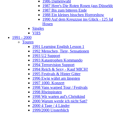
1986 Damenwahl
1987 Here's Die Roten Rosen (aus Düsseldo
1987 Bis zum bitteren Ende
1988 Ein kleines bisschen Horrorshow
1990 Auf dem Kreuzzug ins Glück - 125 Ja
Hosen
Singles
VHS
1991 - 2000
Touren
1991 Learning English Lesson 1
1992 Menschen, Tiere, Sensationen
1993 U2 Support
1993 Katastrophen Kommando
1994 Terrorvision Support
1994 Reich & Sexy - Kauf MICH!
1995 Festivals & Hinter Gitter
1996 Ewig währt am längsten
1997 1000. Konzert
1998 Vans warped Tour / Festivals
1998 Rheinpiraten
1998 Wir warten auf's Christkind
2000 Warum werde ich nicht Satt?
2000 4 Tage / 4 Länder
1999/2000 Unsterblich