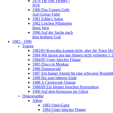
1979 Tip Von Twinky /
SOS
1980 Das Grauen Geht
Auf Grosse Fahrt
1981 Eddie's Salon
1982 Leichen Pflasterten
Ihren Weg
1996 Auf der Suche nach
dem heiligen Gral
1982 - 1990
Touren
1982/83 Roswitha kommt nicht, aber die Toten H
1984 Wir lassen uns das Singen nicht verbieten 1,2
1984/85 Unter falscher Flagge
1985 Disco in Moskau
1986 Damenwahl
1987 Ein bunter Abend für eine schwarze Republi
1988 Bis zum bitteren Ende
1988 A Clockwork Orange
1988/89 Ein kleines bisschen Horrorshow
1990 Auf dem Kreuzzug ins Glück
Diskographie
Alben
1983 Opel-Gang
1984 Unter falscher Flagge