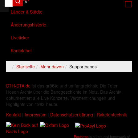
✕
Länder & Städte
Änderungshistorie
Liveticker
Kontakthof
Startseite
Mehr davon
Supportbands
DTH-DTA.de
ist das größte und umfangreichste Die Toten
Hosen Archiv über die Bandgeschichte im Netz. Das Archiv
dokumentiert alle Live Konzerte, Veröffentlichungen und
Highlights von 1982-heute.
Kontakt
|
Impressum
|
Datenschutzerklärung
|
Raketentechnik
Bootstrap
is a front-end framework of