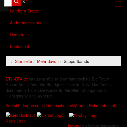
✕
Länder & Städte
Änderungshistorie
Liveticker
Kontakthof
Startseite
Mehr davon
Supportbands
DTH-DTA.de
ist das größte und umfangreichste Die Toten
Hosen Archiv über die Bandgeschichte im Netz. Das Archiv
dokumentiert alle Live Konzerte, Veröffentlichungen und
Highlights von 1982-heute.
Kontakt
|
Impressum
|
Datenschutzerklärung
|
Raketentechnik
Bootstrap
is a front-end framework of