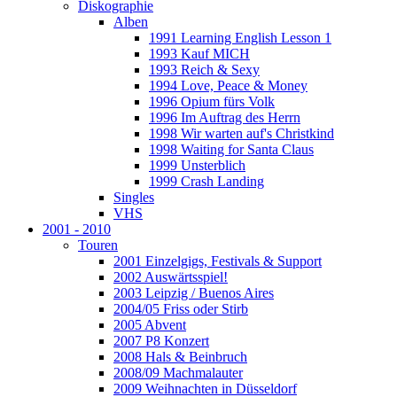
Diskographie
Alben
1991 Learning English Lesson 1
1993 Kauf MICH
1993 Reich & Sexy
1994 Love, Peace & Money
1996 Opium fürs Volk
1996 Im Auftrag des Herrn
1998 Wir warten auf's Christkind
1998 Waiting for Santa Claus
1999 Unsterblich
1999 Crash Landing
Singles
VHS
2001 - 2010
Touren
2001 Einzelgigs, Festivals & Support
2002 Auswärtsspiel!
2003 Leipzig / Buenos Aires
2004/05 Friss oder Stirb
2005 Abvent
2007 P8 Konzert
2008 Hals & Beinbruch
2008/09 Machmalauter
2009 Weihnachten in Düsseldorf