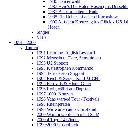
1986 Damenwahl
1987 Here's Die Roten Rosen (aus Düsseldo
1987 Bis zum bitteren Ende
1988 Ein kleines bisschen Horrorshow
1990 Auf dem Kreuzzug ins Glück - 125 Ja
Hosen
Singles
VHS
1991 - 2000
Touren
1991 Learning English Lesson 1
1992 Menschen, Tiere, Sensationen
1993 U2 Support
1993 Katastrophen Kommando
1994 Terrorvision Support
1994 Reich & Sexy - Kauf MICH!
1995 Festivals & Hinter Gitter
1996 Ewig währt am längsten
1997 1000. Konzert
1998 Vans warped Tour / Festivals
1998 Rheinpiraten
1998 Wir warten auf's Christkind
2000 Warum werde ich nicht Satt?
2000 4 Tage / 4 Länder
1999/2000 Unsterblich