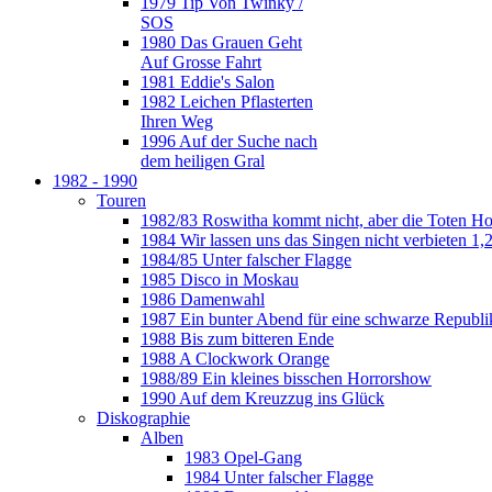
1979 Tip Von Twinky /
SOS
1980 Das Grauen Geht
Auf Grosse Fahrt
1981 Eddie's Salon
1982 Leichen Pflasterten
Ihren Weg
1996 Auf der Suche nach
dem heiligen Gral
1982 - 1990
Touren
1982/83 Roswitha kommt nicht, aber die Toten H
1984 Wir lassen uns das Singen nicht verbieten 1,2
1984/85 Unter falscher Flagge
1985 Disco in Moskau
1986 Damenwahl
1987 Ein bunter Abend für eine schwarze Republi
1988 Bis zum bitteren Ende
1988 A Clockwork Orange
1988/89 Ein kleines bisschen Horrorshow
1990 Auf dem Kreuzzug ins Glück
Diskographie
Alben
1983 Opel-Gang
1984 Unter falscher Flagge