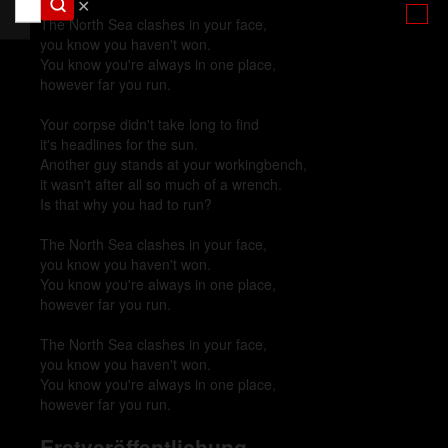
✕
The North Sea clashes in your face,
you know you haven't won.
You know you're always in one place,
however far you run.
Your corpse didn't take long to find
it's headlines for the sun.
Another guy stands at your workingbench,
it wasn't after all so much of a wrench.
Is that why you had to run?
The North Sea clashes in your face,
you know you haven't won.
You know you're always in one place,
however far you run.
The North Sea clashes in your face,
you know you haven't won.
You know you're always in one place,
however far you run.
Erstveröffentlichung