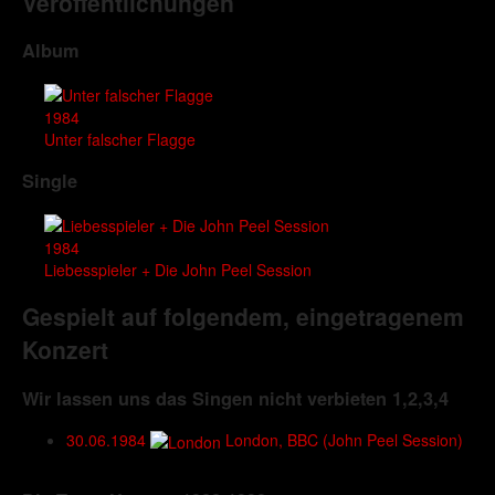
Veröffentlichungen
Album
1984
Unter falscher Flagge
Single
1984
Liebesspieler + Die John Peel Session
Gespielt auf folgendem, eingetragenem
Konzert
Wir lassen uns das Singen nicht verbieten 1,2,3,4
30.06.1984
London, BBC (John Peel Session)