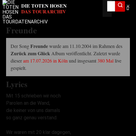
✕
Freunde
Freunde
Der Song
wurde am 11.10.2004 im Rahmen des
Zurück zum Glück
Album veröffentlicht. Zuletzt wurde
dieser
am 17.07.2026 in Köln
und insgesamt
380 Mal
live
gespielt.
Lyrics
Mit 15 schrieben wir noch
Parolen an die Wand,
die keiner von uns damals
so ganz genau verstand.
Wir waren mit 20 klar dagegen,