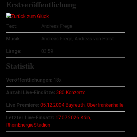
Erstveröffentlichung
Text:
Andreas Frege
Musik:
Andreas Frege, Andreas von Holst
Länge:
03:59
Statistik
Veröffentlichungen:
18x
Anzahl Live-Einsätze:
380 Konzerte
Live Premiere:
05.12.2004 Bayreuth, Oberfrankenhalle
Letzter Live-Einsatz:
17.07.2026 Köln,
RheinEnergieStadion