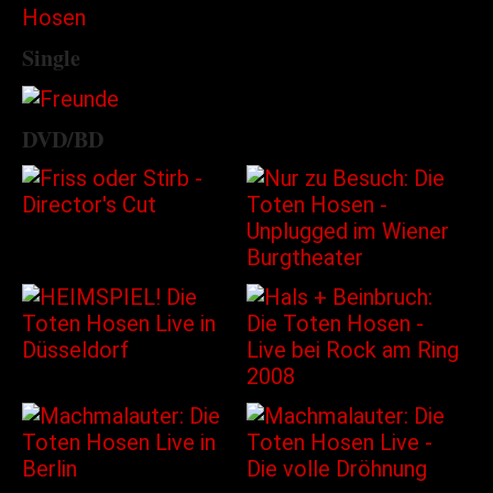
Single
DVD/BD