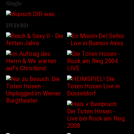
Single
DVD/BD