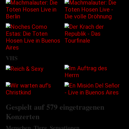
VHS
Gespielt auf 579 eingetragenen
Konzerten
Menschen, Tiere, Sensationen