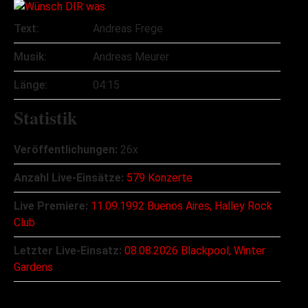
Text:
Andreas Frege
Musik:
Andreas Meurer
Länge:
04:15
Statistik
Veröffentlichungen:
26x
Anzahl Live-Einsätze:
579 Konzerte
Live Premiere:
11.09.1992 Buenos Aires, Halley Rock
Club
Letzter Live-Einsatz:
08.08.2026 Blackpool, Winter
Gardens