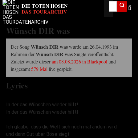
✕
Wünsch DIR was
Wünsch DIR was
Der Song
wurde am 26.04.1993 im
Wünsch DIR was
Rahmen der
Single veröffentlicht.
Zuletzt wurde dieser
am 08.08.2026 in Blackpool
und
insgesamt
579 Mal
live gespielt.
Lyrics
In der das Wünschen wieder hilft!
In der das Wünschen wieder hilft!
Ich glaube, dass die Welt sich noch mal ändern wird
und dann Gut über Böse siegt.